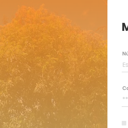
M
N
Co